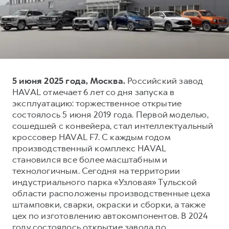
Тест-драйв
СЕРВИСНОЕ ОБСЛУЖИВАНИЕ
О дилере
Трейд-ин
Нулевое ТО
Наша команда
DARGO
DARGO X
Программа «Помощь на дороге»
Контакты
от 3 199 000 ₽
от 3 499 000 ₽
КРЕДИТ И СТРАХОВАНИЕ
Регламенты технического обслуживания
5 июня 2025 года, Москва.
Российский завод
Кредитный калькулятор
Электронный ПТС
HAVAL отмечает 6 лет со дня запуска в
Страхование
эксплуатацию: торжественное открытие
состоялось 5 июня 2019 года. Первой моделью,
Кредит
ПОДДЕРЖКА
сошедшей с конвейера, стал интеллектуальный
F7
F7X
GWM Безопасность
от 2 899 000 ₽
от 3 599 000 ₽
кроссовер HAVAL F7. С каждым годом
производственный комплекс HAVAL
КОРПОРАТИВНЫМ КЛИЕНТАМ
Гарантия HAVAL
становился все более масштабным и
Для малого бизнеса
Мобильное приложение GWM
технологичным. Сегодня на территории
Корпоративным клиентам
Программа «HAVAL Защита+»
индустриального парка «Узловая» Тульской
области расположены производственные цеха
Крупным корпоративным клиентам
Руководства по эксплуатации
штамповки, сварки, окраски и сборки, а также
POER
от 3 449 000 ₽
Система управления автопарком GWM Fleet
Подписки
цех по изготовлению автокомпонентов. В 2024
году состоялось открытие завода по