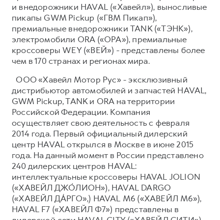
и внедорожники HAVAL («Хавейл»), выносливые
пикапы GWM Pickup («ГВМ Пикап»),
премиальные внедорожники TANK («ТЭНК»),
электромобили ORA («ОРА»), премиальные
кроссоверы WEY («ВЕЙ») - представлены более
чем в 170 странах и регионах мира.
ООО «Хавейл Мотор Рус» - эксклюзивный
дистрибьютор автомобилей и запчастей HAVAL,
GWM Pickup, TANK и ORA на территории
Российской Федерации. Компания
осуществляет свою деятельность с февраля
2014 года. Первый официальный дилерский
центр HAVAL открылся в Москве в июне 2015
года. На данный момент в России представлено
240 дилерских центров HAVAL:
интеллектуальные кроссоверы HAVAL JOLION
(«ХАВЕЙЛ ДЖО́ЛИОН»), HAVAL DARGO
(«ХАВЕЙЛ ДА́РГО»,) HAVAL М6 («ХАВЕЙЛ M6»),
HAVAL F7 («ХАВЕЙЛ Ф7») представлены в
дилерской сети HAVAL CITY («ХАВЕЙЛ СИТИ»),