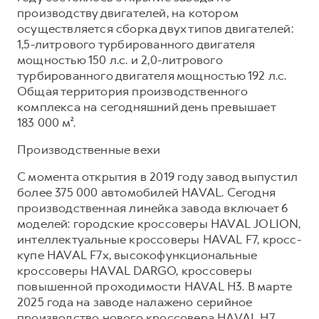
Сервис для корпоративных клиентов
производству двигателей, на котором
HAVAL Лизинг
АКСЕССУАРЫ HAVAL
осуществляется сборка двух типов двигателей:
1,5-литрового турбированного двигателя
Автомобильные аксессуары
мощностью 150 л.с. и 2,0-литрового
АКСЕССУАРЫ HAVAL
Коллекция CITY
турбированного двигателя мощностью 192 л.с.
Общая территория производственного
Автомобильные аксессуары
Коллекция Базовая
комплекса на сегодняшний день превышает
Коллекция CITY
Коллекция Детская
183 000 м².
Коллекция Базовая
Производственные вехи
Коллекция Детская
С момента открытия в 2019 году завод выпустил
более 375 000 автомобилей HAVAL. Сегодня
производственная линейка завода включает 6
моделей: городские кроссоверы HAVAL JOLION,
интеллектуальные кроссоверы HAVAL F7, кросс-
купе HAVAL F7x, высокофункциональные
кроссоверы HAVAL DARGO, кроссоверы
повышенной проходимости HAVAL H3. В марте
2025 года на заводе налажено серийное
производство нового кроссовера HAVAL H7.