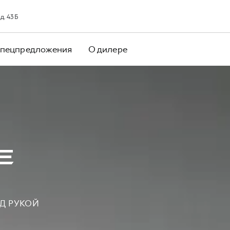
д. 43Б
пецпредложения
О дилере
Е
Д РУКОЙ