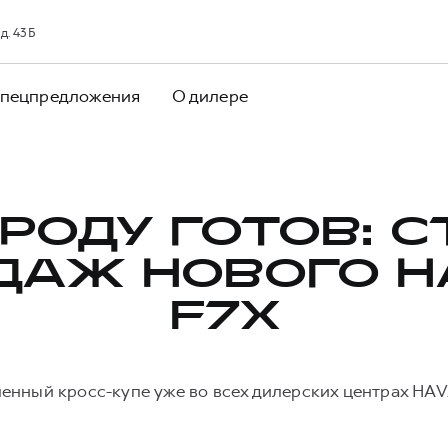
д. 43Б
пецпредложения
О дилере
ОРОДУ ГОТОВ: С
ДАЖ НОВОГО H
F7X
енный кросс-купе уже во всех дилерских центрах HAV