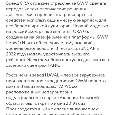
Бренд ORA отражает стремление GWM сделать
передовые технологические решения
доступными и продвигать транспортные
средства, использующие «новую энергию», для
все более широкой аудитории. Первой моделью
на российском рынке является ORA 03,
созданная на базе фирменной платформы GWM
L.E.M.O.N., что обеспечивает ему высокий
уровень безопасности. В тестах EuroNCAP в
2022 году модель удостоилась высшего
рейтинга. Электромобили доступны для заказа в
дилерских центрах TANK.
Российский завод HAVAL – первое зарубежное
производственное предприятие GWM полного
цикла. Завод площадью 172 790 м2,
расположенный на территории
индустриального парка «Узловая» Тульской
области, был открыт 5 июня 2019 года.
Производственный комплекс включает цех
штамповки, сварки, окраски и сборки, а также