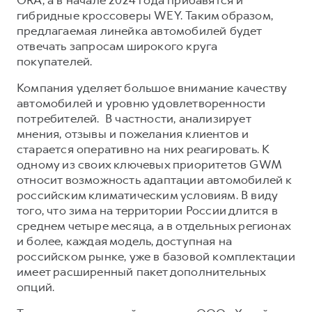
Сервис для корпоративных клиентов
гибридные кроссоверы WEY. Таким образом,
HAVAL Лизинг
АКСЕССУАРЫ HAVAL
предлагаемая линейка автомобилей будет
отвечать запросам широкого круга
Автомобильные аксессуары
покупателей.
АКСЕССУАРЫ HAVAL
Коллекция CITY
Компания уделяет большое внимание качеству
Автомобильные аксессуары
Коллекция Базовая
автомобилей и уровню удовлетворенности
Коллекция CITY
Коллекция Детская
потребителей. В частности, анализирует
мнения, отзывы и пожелания клиентов и
Коллекция Базовая
старается оперативно на них реагировать. К
Коллекция Детская
одному из своих ключевых приоритетов GWM
относит возможность адаптации автомобилей к
российским климатическим условиям. В виду
того, что зима на территории России длится в
среднем четыре месяца, а в отдельных регионах
и более, каждая модель, доступная на
российском рынке, уже в базовой комплектации
имеет расширенный пакет дополнительных
опций.