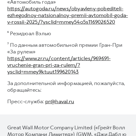
«Автомобиль года»
https://autogoda.ru/news/obyavleny-pobediteli-
ezhegodnoy-natsionalnoy-premii-avtomobil-goda-
v-rossii-2025/?ysclid=mmey54o5s1169026520
⁶ Резидюал Вэлью
⁷ По данным автомобильной премии Гран-При
«За рулем»
https://www.zr.ru/content/articles/969691-
vruchenie-gran-pri-za-rulem/?
ysclid=mmey9ktuut199620143
За дополнительной информацией, пожалуйста,
обращайтесь:
Пресс-служба:
pr@haval.ru
Great Wall Motor Company Limited («Грейт Волл
Мотор Компани Лимитед») (GWM, «Джи Дабл ю