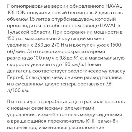
Полноприводные версии обновленного HAVAL
JOLION получили новый бензиновый двигатель
объемом 1,5 литра с турбонаддувом, который
производится на собственном заводе HAVAL в
Тульской области. При сохранении мощности в
150 л.с. максимальный крутящий момент
увеличен с 230 до 270 Нм и доступен уже с 1500
об/мин. Это позволило сократить время
разгона до 100 км/ч с 9,8 до 9,1 с, а максимальную
скорость увеличить до 190 км/ч. Новый
двигатель соответствует экологическому классу
Евро-6, благодаря чему снижен расход топлива
и в смешанном цикле теперь составляет 7,6
л/100 км.
В интерьере переработана центральная консоль
с новыми физическими элементами
управления, изменён тоннель между сиденьями,
а вращающийся переключатель КПП заменён
на селектор, изменилось расположение