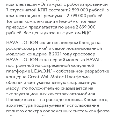
Сервис для корпоративных клиентов
комплектации «Оптимум» с роботизированной
HAVAL Лизинг
АКСЕССУАРЫ HAVAL
7-ступенчатой КПП составит 2 599 000 рублей, в
комплектации «Премиум» – 2 799 000 рублей.
Автомобильные аксессуары
Топовая комплектация «Техно+» с полным
АКСЕССУАРЫ HAVAL
Коллекция CITY
приводом предлагается по цене 2 899 000
рублей. Все цены указаны с учетом НДС.
Автомобильные аксессуары
Коллекция Базовая
HAVAL JOLION является лидером бренда на
Коллекция CITY
Коллекция Детская
российском рынке³ и самой локализованной
Коллекция Базовая
моделью концерна. В 2021 году кроссовер
Коллекция Детская
HAVAL JOLION стал первой моделью HAVAL,
построенной на современной модульной
платформе L.E.M.O.N.⁴ - собственной разработке
концерна Great Wall Motor. Платформа
обеспечивает уменьшенную снаряженную
массу, что положительно сказывается на
эксплуатационных качествах автомобиля.
Прежде всего – на расходе топлива. Кроме того,
архитектура подразумевает использование
полного спектра современных систем комфорта