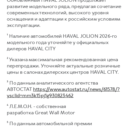
развитие модельного ряда, предлагая сочетание
современных технологий, высокого уровня
оснащения и адаптации к российским условиям
эксплуатации.
¹ Наличие автомобилей HAVAL JOLION 2026-го
модельного года уточняйте у официальных
дилеров HAVAL CITY
² Указана максимальная рекомендованная цена
перепродажи. Уточняйте актуальные розничные
цены в салонах дилерских центров HAVAL CITY.
³ По данным аналитического агентства
АВТОСТАТ
https://www.autostat.ru/news/61578/?
ysclid=mm3k15pj1g930823462
⁴ Л.Е.М.О.Н. - собственная
разработка Great Wall Motor
⁵ По данным автомобильной премии