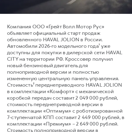
Тест-драйв
СЕРВИСНОЕ ОБСЛУЖИВАНИЕ
О дилере
Трейд-ин
Нулевое ТО
Наша команда
Компания ООО «Грейт Волл Мотор Рус»
DARGO
DARGO X
Программа «Помощь на дороге»
Контакты
от 3 199 000 ₽
от 3 499 000 ₽
объявляет официальный старт продаж
КРЕДИТ И СТРАХОВАНИЕ
Регламенты технического обслуживания
обновленного HAVAL JOLION в России.
Автомобили 2026-го модельного года¹ уже
Кредитный калькулятор
Электронный ПТС
доступны для покупки в дилерской сети HAVAL
Страхование
CITY на территории РФ. Кроссовер получил
новый бензиновый двигатель для
Кредит
ПОДДЕРЖКА
полноприводной версии и полностью
F7
F7X
GWM Безопасность
от 2 899 000 ₽
от 3 599 000 ₽
измененную центральную панель управления.
Стоимость² переднеприводного HAVAL JOLION
КОРПОРАТИВНЫМ КЛИЕНТАМ
Гарантия HAVAL
в комплектации «Комфорт» с механической
Для малого бизнеса
Мобильное приложение GWM
коробкой передач составит 2 049 000 рублей,
стоимость переднеприводной версии в
Корпоративным клиентам
Программа «HAVAL Защита+»
комплектации «Оптимум» с роботизированной
Крупным корпоративным клиентам
Руководства по эксплуатации
7-ступенчатой КПП составит 2 449 000 рублей, в
POER
от 3 449 000 ₽
Система управления автопарком
Подписки
комплектации «Премиум» – 2 649 000 рублей.
Стоимость полноприводной версии в