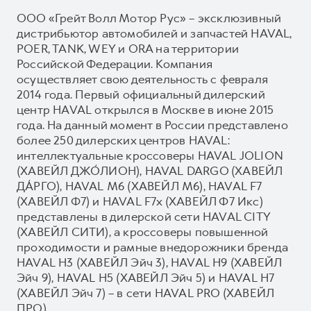
ООО «Грейт Волл Мотор Рус» – эксклюзивный
дистрибьютор автомобилей и запчастей HAVAL,
POER, TANK, WEY и ORA на территории
Российской Федерации. Компания
осуществляет свою деятельность с февраля
2014 года. Первый официальный дилерский
центр HAVAL открылся в Москве в июне 2015
года. На данный момент в России представлено
более 250 дилерских центров HAVAL:
интеллектуальные кроссоверы HAVAL JOLION
(ХАВЕЙЛ ДЖО́ЛИОН), HAVAL DARGO (ХАВЕЙЛ
ДА́РГО), HAVAL М6 (ХАВЕЙЛ M6), HAVAL F7
(ХАВЕЙЛ Ф7) и HAVAL F7x (ХАВЕЙЛ Ф7 Икс)
представлены в дилерской сети HAVAL CITY
(ХАВЕЙЛ СИТИ), а кроссоверы повышенной
проходимости и рамные внедорожники бренда
HAVAL H3 (ХАВЕЙЛ Эйч 3), HAVAL H9 (ХАВЕЙЛ
Эйч 9), HAVAL H5 (ХАВЕЙЛ Эйч 5) и HAVAL H7
(ХАВЕЙЛ Эйч 7) – в сети HAVAL PRO (ХАВЕЙЛ
ПРО).