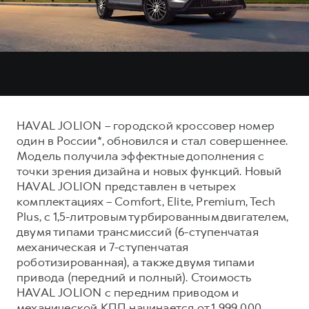
Тест-драйв
СЕРВИСНОЕ ОБСЛУЖИВАНИЕ
О дилере
Трейд-ин
Нулевое ТО
Наша команда
DARGO
DARGO X
Программа «Помощь на дороге»
Контакты
от 3 199 000 ₽
от 3 499 000 ₽
КРЕДИТ И СТРАХОВАНИЕ
Регламенты технического обслуживания
Кредитный калькулятор
Электронный ПТС
HAVAL JOLION – городской кроссовер номер
Страхование
один в России*, обновился и стал совершеннее.
Кредит
Модель получила эффектные дополнения с
ПОДДЕРЖКА
F7
F7X
точки зрения дизайна и новых функций. Новый
GWM Безопасность
от 2 899 000 ₽
от 3 599 000 ₽
HAVAL JOLION представлен в четырех
КОРПОРАТИВНЫМ КЛИЕНТАМ
Гарантия HAVAL
комплектациях – Comfort, Elite, Premium, Tech
Plus, с 1,5-литровым турбированным двигателем,
Для малого бизнеса
Мобильное приложение GWM
двумя типами трансмиссий (6-ступенчатая
Корпоративным клиентам
Программа «HAVAL Защита+»
механическая и 7-ступенчатая
роботизированная), а также двумя типами
Крупным корпоративным клиентам
Руководства по эксплуатации
привода (передний и полный). Стоимость
POER
от 3 449 000 ₽
Система управления автопарком
Подписки
HAVAL JOLION с передним приводом и
механической КПП начинается от 1 999 000