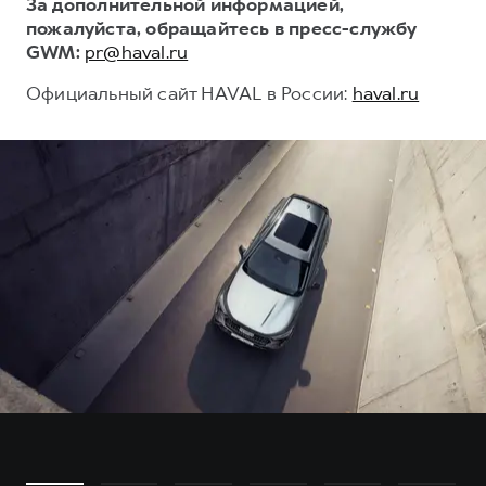
За дополнительной информацией,
пожалуйста, обращайтесь в пресс-службу
GWM:
pr@haval.ru
Официальный сайт HAVAL в России:
haval.ru