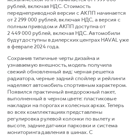
Сервис для корпоративных клиентов
рублей, включая НДС. Стоимость
HAVAL Лизинг
АКСЕССУАРЫ HAVAL
переднеприводной версии с АКПП начинается
от 2 299 000 рублей, включая НДС, а версия с
Автомобильные аксессуары
полным приводом и АКПП доступна от
АКСЕССУАРЫ HAVAL
Коллекция CITY
2 449 000 рублей, включая НДС. Автомобили
будут доступны в дилерских центрах HAVAL уже
Автомобильные аксессуары
Коллекция Базовая
в феврале 2024 года.
Коллекция CITY
Коллекция Детская
Сохранив типичные черты дизайна и
Коллекция Базовая
узнаваемую внешность, модель получила
Коллекция Детская
свежий обновленный вид: черная решетка
радиатора, черные задний спойлер и рейлинги
наделяют автомобиль спортивным характером.
Появился практичный внедорожный пакет,
выполненный в черном цвете: пластиковые
накладки на порогах и колесных арках. Теперь
во всех комплектациях представлены
регулировка рулевой колонки по вылету и
высоте, задние датчики парковки и система
мониторинга давления в шинах. С