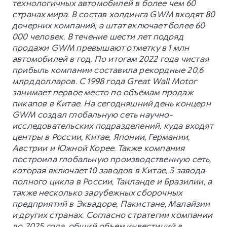
технологичных автомобилей в более чем 60
странах мира. В состав холдинга GWM входят 80
дочерних компаний, а штат включает более 60
000 человек. В течение шести лет подряд
продажи GWM превышают отметку в 1 млн
автомобилей в год. По итогам 2022 года чистая
прибыль компании составила рекордные 20,6
млрд долларов. С 1998 года Great Wall Motor
занимает первое место по объёмам продаж
пикапов в Китае. На сегодняшний день концерн
GWM создал глобальную сеть научно-
исследовательских подразделений, куда входят
центры в России, Китае, Японии, Германии,
Австрии и Южной Корее. Также компания
построила глобальную производственную сеть,
которая включает 10 заводов в Китае, 3 завода
полного цикла в России, Таиланде и Бразилии, а
также несколько зарубежных сборочных
предприятий в Эквадоре, Пакистане, Малайзии
и других странах. Согласно стратегии компании
до 2025 года, общий объем инвестиций в