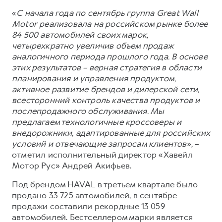
Сервис для корпоративных клиентов
«
С начала года по сентябрь группа Great Wall
HAVAL Лизинг
АКСЕССУАРЫ HAVAL
Motor реализовала на российском рынке более
Автомобильные аксессуары
84 500 автомобилей своих марок,
четырехкратно увеличив объем продаж
АКСЕССУАРЫ HAVAL
Коллекция CITY
аналогичного периода прошлого года. В основе
Автомобильные аксессуары
Коллекция Базовая
этих результатов – верная стратегия в области
планирования и управления продуктом,
Коллекция CITY
Коллекция Детская
активное развитие брендов и дилерской сети,
Коллекция Базовая
всесторонний контроль качества продуктов и
послепродажного обслуживания. Мы
Коллекция Детская
предлагаем технологичные кроссоверы и
внедорожники, адаптированные для российских
условий и отвечающие запросам клиентов
», –
отметил исполнительный директор «Хавейл
Мотор Рус» Андрей Акифьев.
Под брендом HAVAL в третьем квартале было
продано 33 725 автомобилей, в сентябре
продажи составили рекордные 13 059
автомобилей. Бестселлером марки является