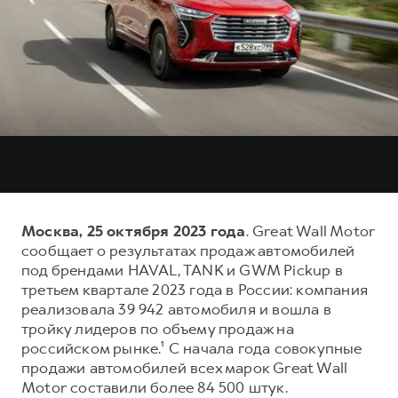
Тест-драйв
СЕРВИСНОЕ ОБСЛУЖИВАНИЕ
О дилере
Трейд-ин
Нулевое ТО
Наша команда
DARGO
DARGO X
Программа «Помощь на дороге»
Контакты
от 3 199 000 ₽
от 3 499 000 ₽
КРЕДИТ И СТРАХОВАНИЕ
Регламенты технического обслуживания
Кредитный калькулятор
Электронный ПТС
Страхование
Кредит
ПОДДЕРЖКА
F7
F7X
GWM Безопасность
Москва, 25 октября 2023 года
. Great Wall Motor
от 2 899 000 ₽
от 3 599 000 ₽
сообщает о результатах продаж автомобилей
КОРПОРАТИВНЫМ КЛИЕНТАМ
Гарантия HAVAL
под брендами HAVAL, TANK и GWM Pickup в
Для малого бизнеса
Мобильное приложение GWM
третьем квартале 2023 года в России: компания
реализовала 39 942 автомобиля и вошла в
Корпоративным клиентам
Программа «HAVAL Защита+»
тройку лидеров по объему продаж на
Крупным корпоративным клиентам
Руководства по эксплуатации
российском рынке.¹ С начала года совокупные
POER
продажи автомобилей всех марок Great Wall
от 3 449 000 ₽
Система управления автопарком GWM Fleet
Подписки
Motor составили более 84 500 штук.