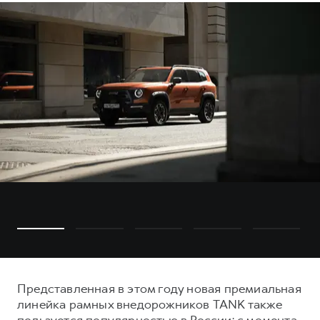
Представленная в этом году новая премиальная
линейка рамных внедорожников TANK также