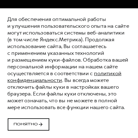
Для обеспечения оптимальной работы
и улучшения пользовательского опыта на сайте
могут использоваться системы веб-аналитики
(в том числе Яндекс.Метрика). Продолжая
использование сайта, Вы соглашаетесь
с применением указанных технологий
и размещением куки-файлов. Обработка вашей
персональной информации на нашем сайте
осуществляется в соответствии с
политикой
конфиденциальности
. Вы всегда можете
отключить файлы куки в настройках вашего
HAVAL ДЛЯ КРУПНЫХ
браузера. Если файлы куки отключены, это
КОРПОРАТИВНЫХ
может означать, что вы не можете в полной
КЛИЕНТОВ
мере использовать все функции нашего сайта.
Еще больше возможностей для вашего бизнеса
– с программой HAVAL для крупных
ПОНЯТНО
корпоративных клиентов